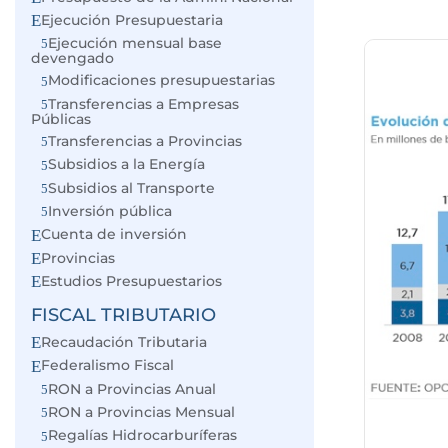
Ejecución Presupuestaria
Ejecución mensual base
devengado
Modificaciones presupuestarias
Transferencias a Empresas
Públicas
Transferencias a Provincias
Subsidios a la Energía
Subsidios al Transporte
Inversión pública
Cuenta de inversión
Provincias
Estudios Presupuestarios
FISCAL TRIBUTARIO
Recaudación Tributaria
Federalismo Fiscal
RON a Provincias Anual
RON a Provincias Mensual
Regalías Hidrocarburíferas