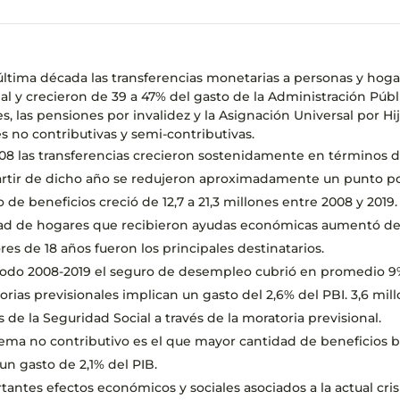
última década las transferencias monetarias a personas y ho
cial y crecieron de 39 a 47% del gasto de la Administración Públ
es, las pensiones por invalidez y la Asignación Universal por Hi
s no contributivas y semi-contributivas.
8 las transferencias crecieron sostenidamente en términos de 
partir de dicho año se redujeron aproximadamente un punto po
 de beneficios creció de 12,7 a 21,3 millones entre 2008 y 2019.
ad de hogares que recibieron ayudas económicas aumentó de 2
es de 18 años fueron los principales destinatarios.
iodo 2008-2019 el seguro de desempleo cubrió en promedio 9
orias previsionales implican un gasto del 2,6% del PBI. 3,6 mi
s de la Seguridad Social a través de la moratoria previsional.
tema no contributivo es el que mayor cantidad de beneficios bri
un gasto de 2,1% del PIB.
tantes efectos económicos y sociales asociados a la actual cris