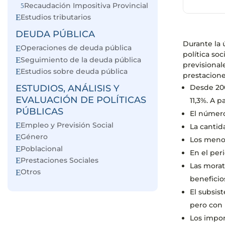
Recaudación Impositiva Provincial
Estudios tributarios
DEUDA PÚBLICA
Durante la 
Operaciones de deuda pública
política so
Seguimiento de la deuda pública
previsional
Estudios sobre deuda pública
prestacione
Desde 200
ESTUDIOS, ANÁLISIS Y
EVALUACIÓN DE POLÍTICAS
11,3%. A 
PÚBLICAS
El número
Empleo y Previsión Social
La cantid
Género
Los menor
Poblacional
En el per
Prestaciones Sociales
Las morat
Otros
beneficio
El subsis
pero con 
Los impor